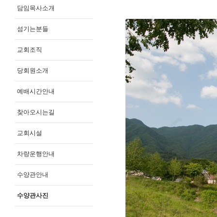
담임목사소개
섬기는분들
교회조직
당회원소개
예배시간안내
찾아오시는길
교회시설
차량운행안내
수양관안내
수양관사진