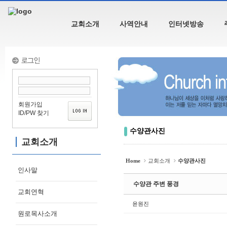
Sketchbook5, 스케치북5
교회소개
사역안내
인터넷방송
Sketchbook5, 스케치북5
회원가입
ID/PW 찾기
수양관사진
교회소개
Home
교회소개
수양관사진
인사말
수양관 주변 풍경
교회연혁
윤원진
원로목사소개