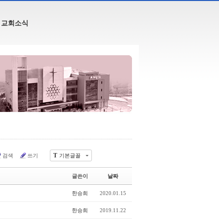
교회소식
T
검색
쓰기
기본글꼴
글쓴이
날짜
한승희
2020.01.15
한승희
2019.11.22