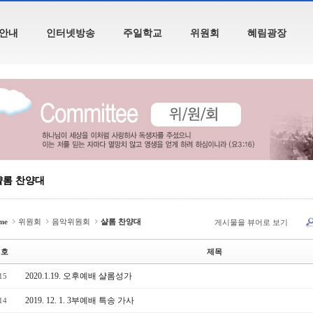
안내
인터넷방송
주일학교
위원회
혜림광장
롬 찬양대
me
위원회
음악위원회
샬롬 찬양대
게시물을 뷰어로 보기
번호
제목
2020.1.19. 오후예배 샬롬성가
15
2019. 12. 1. 3부예배 특송 가사
14