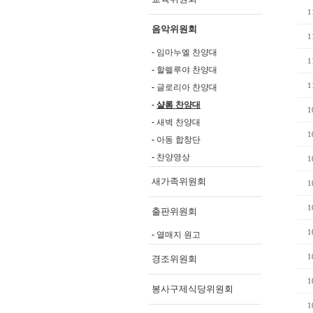
1
음악위원회
1
임마누엘 찬양대
1
할렐루야 찬양대
1
글로리아 찬양대
샬롬 찬양대
1
새벽 찬양대
1
아동 합창단
찬양영상
1
새가족위원회
1
1
출판위원회
1
열매지 원고
1
경조위원회
1
봉사구제식당위원회
1