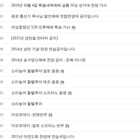
2019년 10월 4일 특별새벽예배 샬롬 여성 성가대 찬양 가사
13
원로 홍선기 목사님 발인예배 연합찬양대 공지입니다.
12
여성중창단 5/29 오후예배 특송 가사
11
[2015년 성탄절 칸타타 공지]
10
2014년 성탄 기념 찬양 연습공지입니다.
09
2014년 송구영신예배 찬양 공지 - 은혜 아니면
08
소리높여 할렐루야 알토 음원
07
소리높여 할렐루야 메조 음원
06
소리높여 할렐루야 소프라노 음원
05
소리높여 할렐루야
04
아모르데이 -전체반주
03
아모르데이 -알토 소프라노 반주
02
2011년 여전도회 찬양제 연습곡입니다.
01