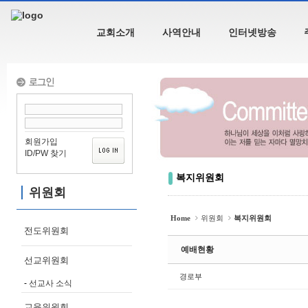
Sketchbook5, 스케치북5
교회소개
사역안내
인터넷방송
Sketchbook5, 스케치북5
회원가입
ID/PW 찾기
복지위원회
위원회
Home
위원회
복지위원회
전도위원회
예배현황
선교위원회
경로부
선교사 소식
교육위원회