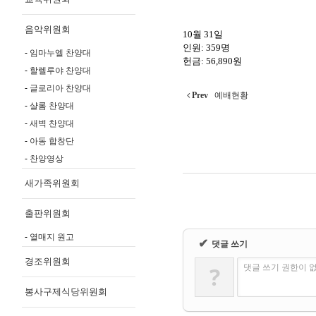
음악위원회
10월 31일
인원: 359명
임마누엘 찬양대
헌금: 56,890원
할렐루야 찬양대
글로리아 찬양대
Prev
예배현황
샬롬 찬양대
새벽 찬양대
아동 합창단
찬양영상
새가족위원회
출판위원회
열매지 원고
✔
댓글 쓰기
경조위원회
?
댓글 쓰기 권한이 
봉사구제식당위원회