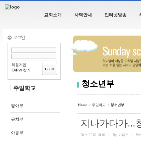
Sketchbook5, 스케치북5
교회소개
사역안내
인터넷방송
Sketchbook5, 스케치북5
회원가입
ID/PW 찾기
청소년부
주일학교
Home
주일학교
청소년부
영아부
유치부
지나가다가...
아동부
Date
2019.10.01
By
이태조
Vie