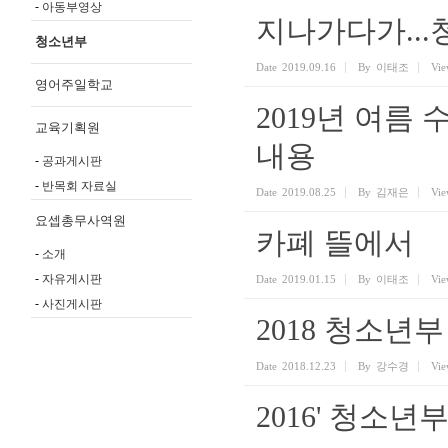
아동부영상
지나가다가..
청소년부
Date
2019.09.16
By
이태조
Vie
영어주일학교
2019년 여름
교육기획원
내용
공과게시판
반목회 자료실
Date
2019.08.25
By
김재은
Vie
요셉총무사역원
카폐 뜰에서
소개
자유게시판
Date
2019.01.15
By
이태조
Vie
사진게시판
2018 청소년
Date
2018.12.23
By
강수경
Vie
2016' 청소