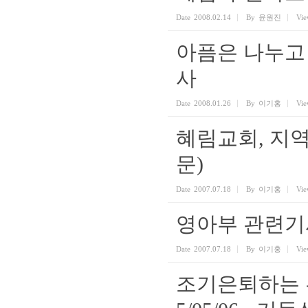
Date
2008.02.14
By
윤원진
Vie
아픔은 나누고
사
Date
2008.01.26
By
이기홍
Vie
혜림교회, 지역 
문)
Date
2007.07.18
By
이기홍
Vie
영아부 관련기사(
Date
2007.07.18
By
이기홍
Vie
조기은퇴하는 홍