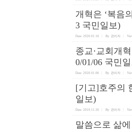
개혁은 ‘복음의 
3 국민일보)
Date
2020.01.16
By
관리자
Vie
종교·교회개혁 
0/01/06 국민
Date
2020.01.06
By
관리자
Vie
[기고]호주의 한
일보)
Date
2019.11.26
By
관리자
Vie
말씀으로 삶에