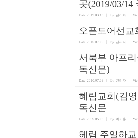
곳(2019/03/1
Date
2019.03.13
By
관리자
Vie
오픈도어선교회 이
Date
2010.07.09
By
관리자
Vie
서북부 아프리카 
독신문)
Date
2010.07.09
By
관리자
Vie
혜림교회(김영
독신문
Date
2009.05.06
By
이기홍
Vie
헤림 주일하교