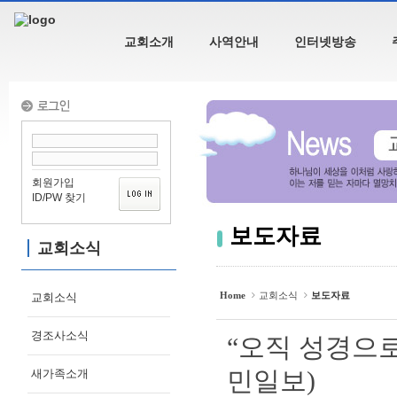
Sketchbook5, 스케치북5
교회소개
사역안내
인터넷방송
Sketchbook5, 스케치북5
회원가입
ID/PW 찾기
보도자료
교회소식
Home
교회소식
보도자료
교회소식
경조사소식
“오직 성경으로”
새가족소개
민일보)